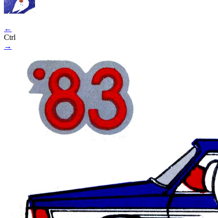
←
Ctrl
→