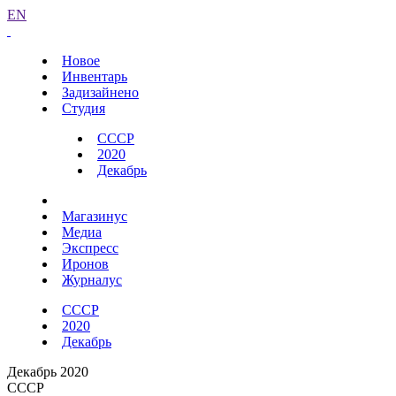
EN
Новое
Инвентарь
Задизайнено
Студия
СССР
2020
Декабрь
Магазинус
Медиа
Экспресс
Иронов
Журналус
СССР
2020
Декабрь
Декабрь 2020
СССР