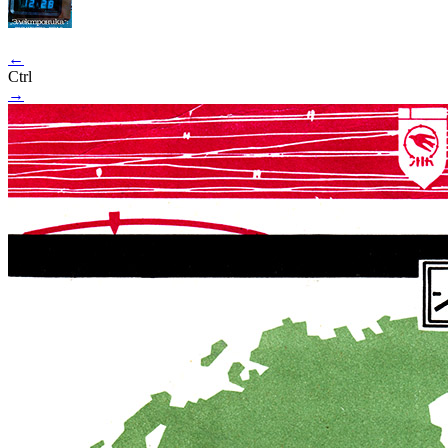
←
Ctrl
→