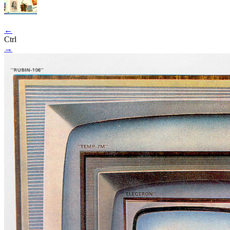
←
Ctrl
→