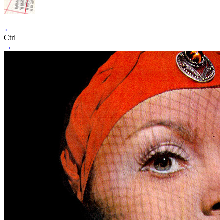
←
Ctrl
→