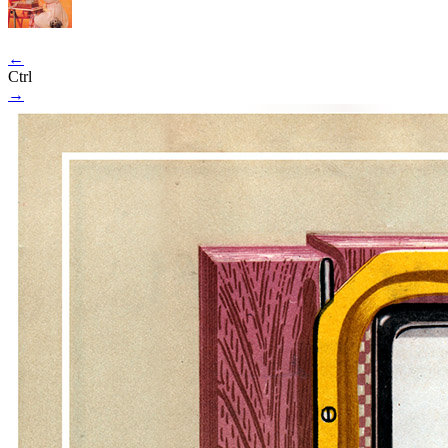
←
Ctrl
→