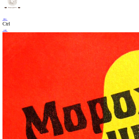
←
Ctrl
→