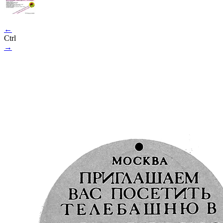
←
Ctrl
→