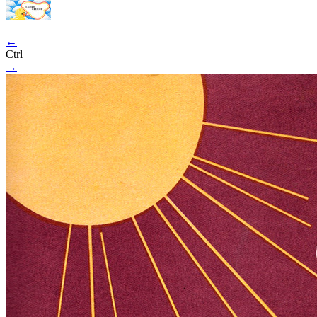
←
Ctrl
→