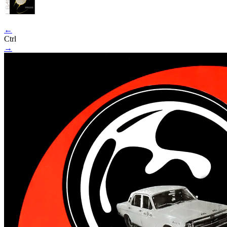
←
Ctrl
→