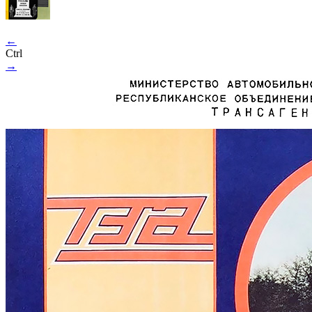
←
Ctrl
→