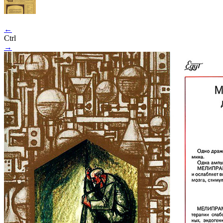
←
Ctrl
→