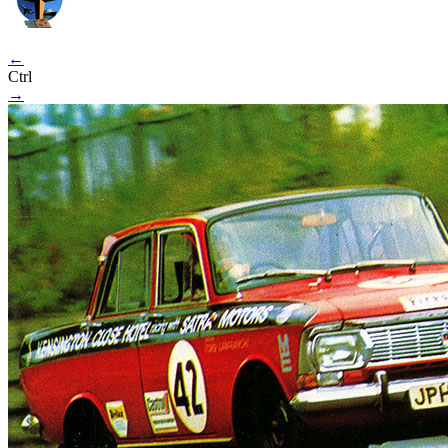
←
Ctrl
→