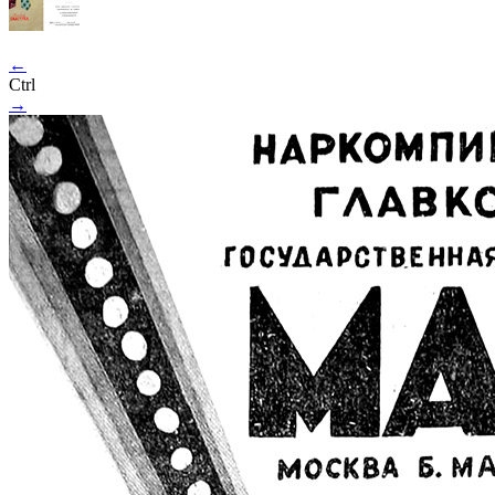
←
Ctrl
→