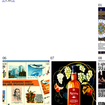
←
Ctrl
→
01
06
07
08