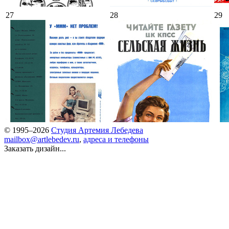
27
28
29
© 1995–2026
Студия Артемия Лебедева
mailbox@artlebedev.ru
,
адреса и телефоны
Заказать дизайн...