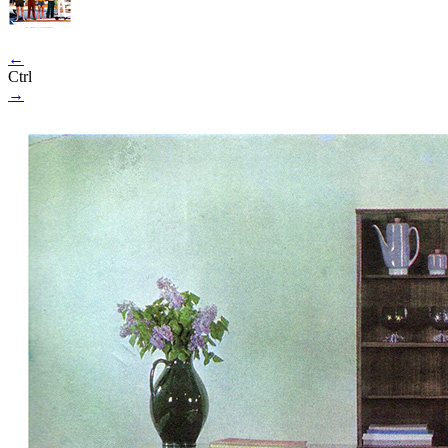
←
Ctrl
→