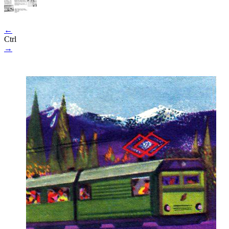
←
Ctrl
→