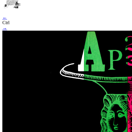
←
Ctrl
→