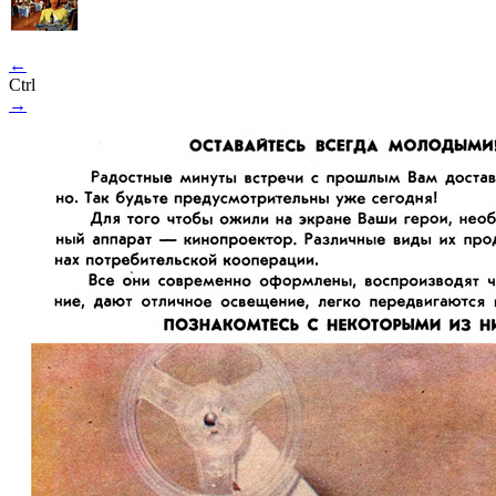
←
Ctrl
→