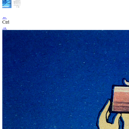
←
Ctrl
→