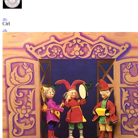
←
Ctrl
→