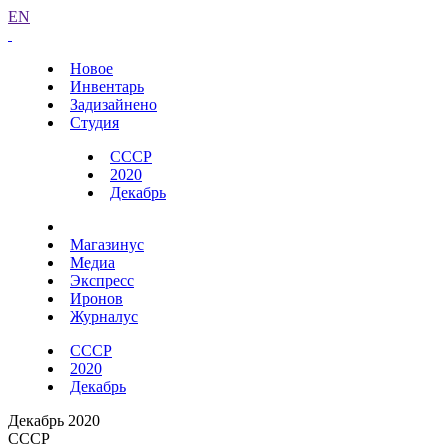
EN
Новое
Инвентарь
Задизайнено
Студия
СССР
2020
Декабрь
Магазинус
Медиа
Экспресс
Иронов
Журналус
СССР
2020
Декабрь
Декабрь 2020
СССР