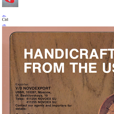
←
Ctrl
→