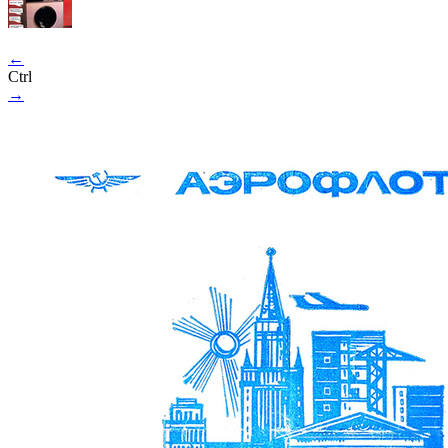
←
Ctrl
→