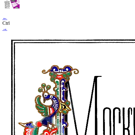
←
Ctrl
→