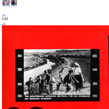
←
Ctrl
→