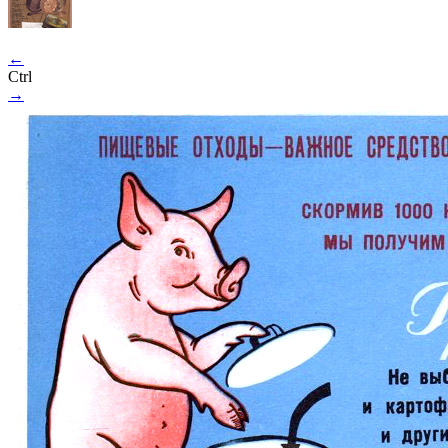
←
Ctrl
→