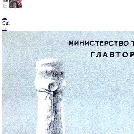
←
Ctrl
→