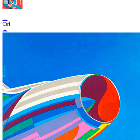
←
Ctrl
→