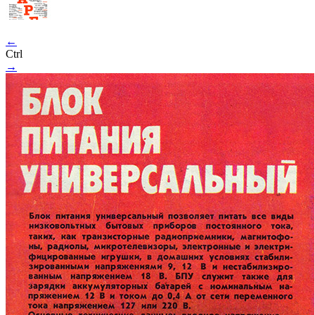
←
Ctrl
→