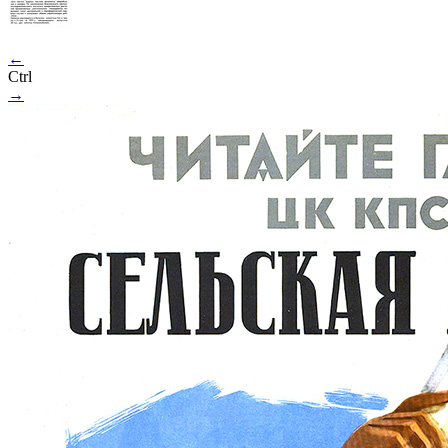
←
Ctrl
→