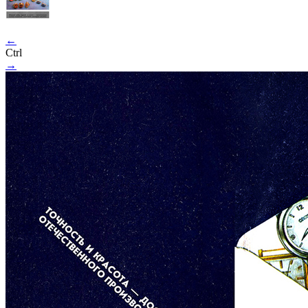
←
Ctrl
→