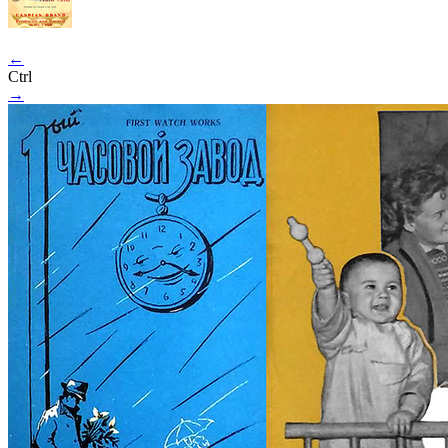
←
Ctrl
→