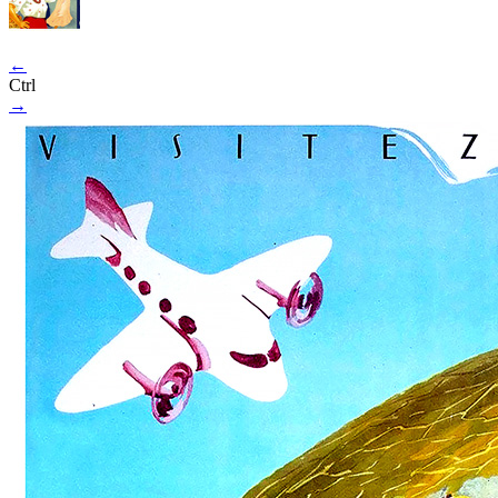
←
Ctrl
→