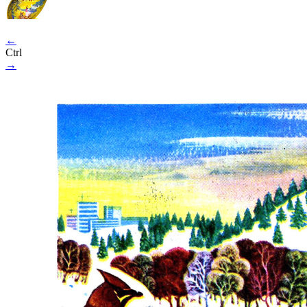
←
Ctrl
→