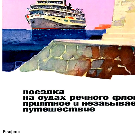
Речфлот