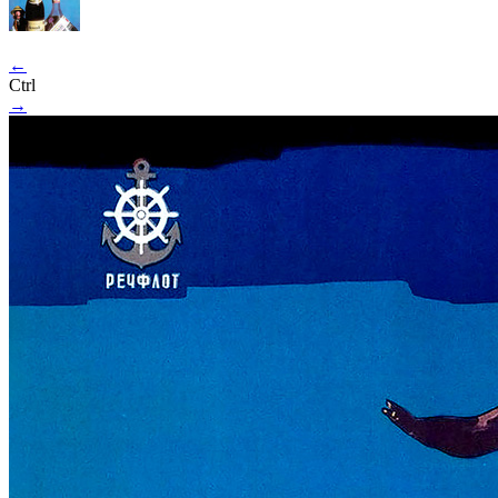
←
Ctrl
→