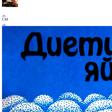
←
Ctrl
→