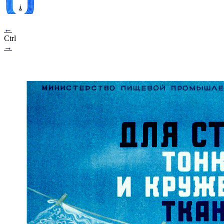
←
Ctrl
→