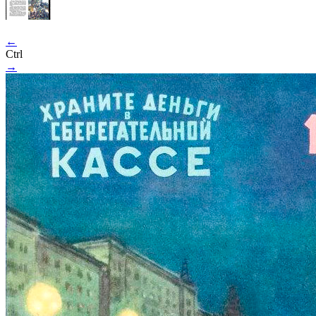
←
Ctrl
→