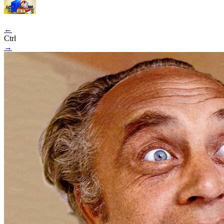
←
Ctrl
→