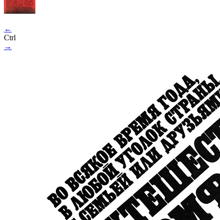
←
Ctrl
→