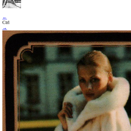
←
Ctrl
→