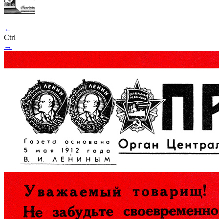
←
Ctrl
→