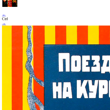
←
Ctrl
→