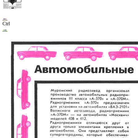
←
Ctrl
→