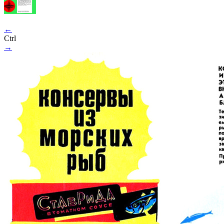
←
Ctrl
→