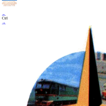
←
Ctrl
→