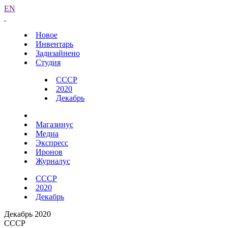
EN
Новое
Инвентарь
Задизайнено
Студия
СССР
2020
Декабрь
Магазинус
Медиа
Экспресс
Иронов
Журналус
СССР
2020
Декабрь
Декабрь 2020
СССР