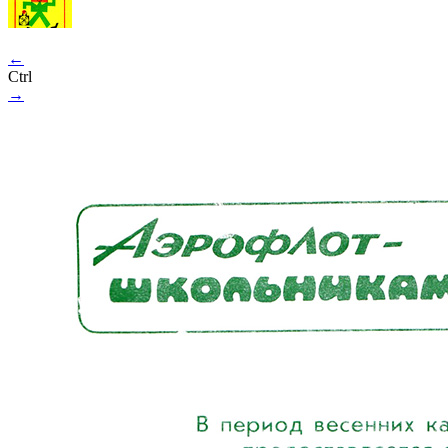
←
Ctrl
→