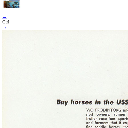
←
Ctrl
→