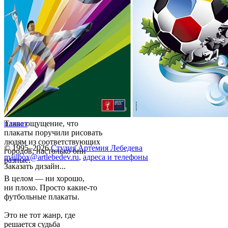
Такое ощущение, что
плакат
плакаты поручили рисовать
людям из соответствующих
© 1995–2026
Студия Артемия Лебедева
городов, настолько они
mailbox@artlebedev.ru
,
адреса и телефоны
разные.
Заказать дизайн...
В целом — ни хорошо,
ни плохо. Просто какие-то
футбольные плакаты.
Это не тот жанр, где
решается судьба