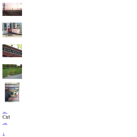
←
Ctrl
→
↓