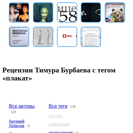
Рецензии Тимура Бурбаева с тегом
«плакат»
Все авторы
Все теги
135
124
логотип
Артемий
графдизайн
Лебедев
52
иллюстрация