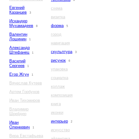
9
Евгений
схема
Казанцев
3
визитка
Искандер
Мухамадеев
форма
8
5
Валентин
город
Лощинин
1
навигация
Александр
скульптура
Штефанец
3
1
рисунок
Василий
6
Сергеев
1
упаковка
Егор Жгун
1
социалка
Вячеслав Кутеев
коллаж
Артем Горбунов
композиция
Иван Тихомиров
книга
Владимир
иконки
Шрейдер
интерьер
Иван
2
Оленкевич
1
искусство
Вера Евстафьева
айдентика