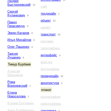
10
Людвиг
Быстроновский
10
сайт
Сергей
техдизайн
2
Кулинкович
9
объект
42
Павел
Герасимчук
9
шрифт
Эркен Кагаров
6
транспорт
62
Илья Михайлов
9
реклама
Олег Пащенко
4
типографика
Таисия
интерфейс
4
Лушенко
6
верстка
Тимур Бурбаев
фотография
Алексей
Шаршаков
промдизайн
62
Рома
архитектура
2
Воронежский
2
плакат
Елена
Новоселова
каллиграфия
1
Ксения Ерулевич
инфографика
Анна Клейменова
трехмерка